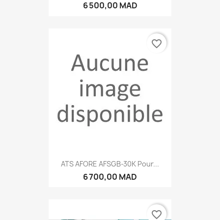
6 500,00 MAD
favorite_border
ATS AFORE AFSGB-30K Pour...
6 700,00 MAD
favorite_border