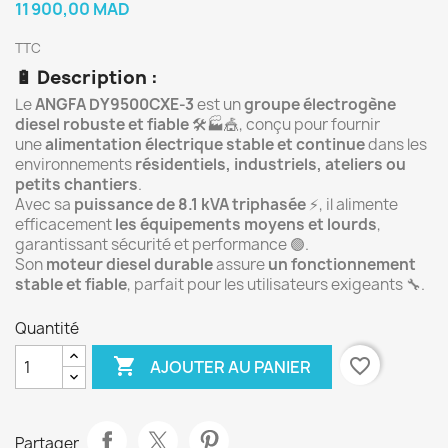
11 900,00 MAD
TTC
🔋
Description :
Le
ANGFA DY9500CXE-3
est un
groupe électrogène
diesel robuste et fiable
🛠️🏭🎪, conçu pour fournir
une
alimentation électrique stable et continue
dans les
environnements
résidentiels, industriels, ateliers ou
petits chantiers
.
Avec sa
puissance de 8.1 kVA triphasée
⚡, il alimente
efficacement
les équipements moyens et lourds
,
garantissant sécurité et performance 🟢.
Son
moteur diesel durable
assure
un fonctionnement
stable et fiable
, parfait pour les utilisateurs exigeants 🔧.
Quantité

favorite_border
AJOUTER AU PANIER
Partager