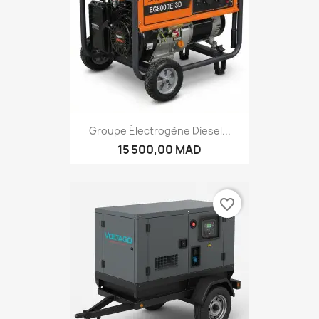
Groupe Électrogène Diesel...
15 500,00 MAD
favorite_border