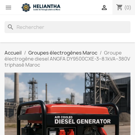
shopping_cart


(0)
search
Accueil
Groupes électrogènes Maroc
Groupe
électrogène diesel ANGFA DY9500CXE-3–8.1kVA–380V
triphasé Maroc