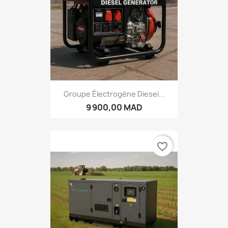
Groupe Électrogène Diesel...
9 900,00 MAD
favorite_border