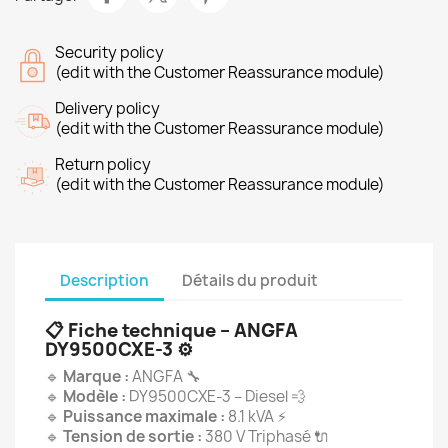
Security policy
(edit with the Customer Reassurance module)
Delivery policy
(edit with the Customer Reassurance module)
Return policy
(edit with the Customer Reassurance module)
Description
Détails du produit
📋
Fiche technique – ANGFA
DY9500CXE-3
⚙️
🔹
Marque :
ANGFA 🔧
🔹
Modèle :
DY9500CXE-3 – Diesel 💨
🔹
Puissance maximale :
8.1 kVA ⚡
🔹
Tension de sortie :
380 V Triphasé 🔌