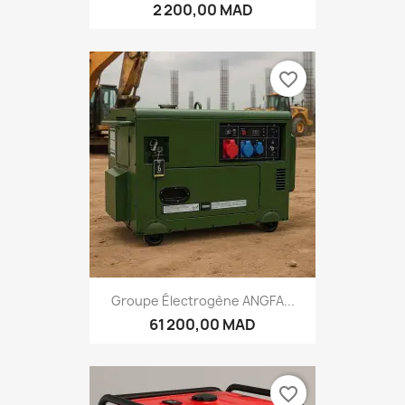
2 200,00 MAD
favorite_border
Groupe Électrogène ANGFA...
61 200,00 MAD
favorite_border