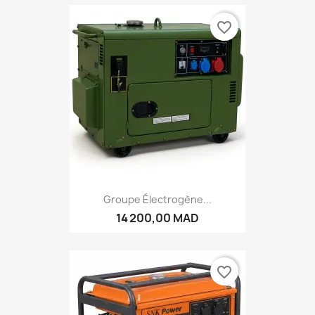
favorite_border
Groupe Électrogène...
14 200,00 MAD
favorite_border