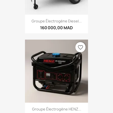
Groupe Électrogène Diesel...
160 000,00 MAD
favorite_border
Groupe Électrogène HENZ...