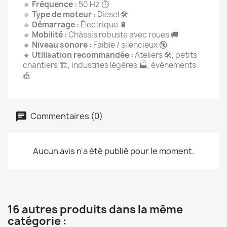
🔹
Fréquence :
50 Hz ⏱️
🔹
Type de moteur :
Diesel 🛠️
🔹
Démarrage :
Électrique 🔋
🔹
Mobilité :
Châssis robuste avec roues 🚚
🔹
Niveau sonore :
Faible / silencieux 🔇
🔹
Utilisation recommandée :
Ateliers 🛠️, petits
chantiers 🏗️, industries légères 🏭, événements
🎪
Commentaires (0)
Aucun avis n'a été publié pour le moment.
16 autres produits dans la même
catégorie :