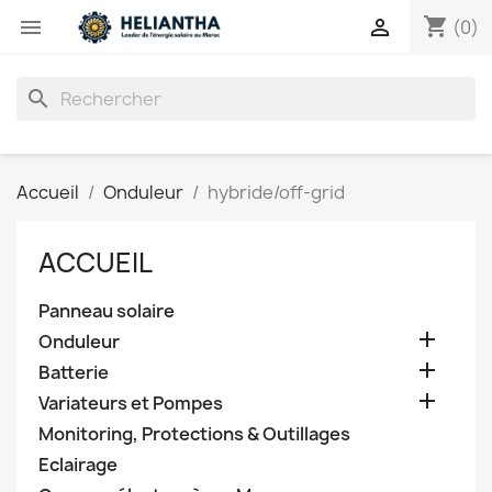
shopping_cart


(0)
search
Accueil
Onduleur
hybride/off-grid
ACCUEIL
Panneau solaire

Onduleur

Batterie

Variateurs et Pompes
Monitoring, Protections & Outillages
Eclairage