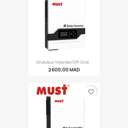
Onduleur Hybride/Off-Grid...
2 600,00 MAD
favorite_border