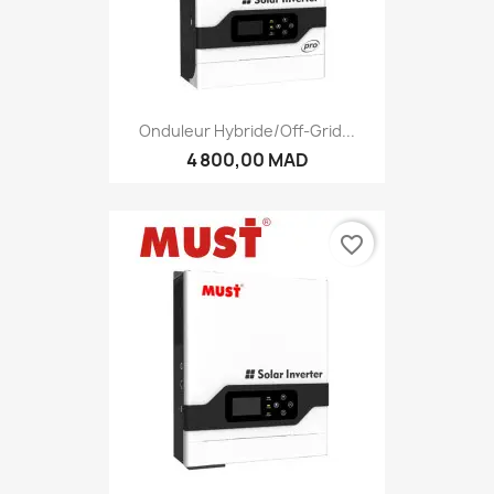
Onduleur Hybride/Off-Grid...
4 800,00 MAD
favorite_border