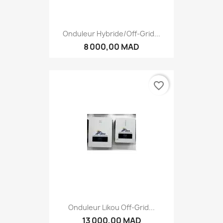
Onduleur Hybride/Off-Grid...
8 000,00 MAD
favorite_border
Onduleur Likou Off-Grid...
13 000,00 MAD