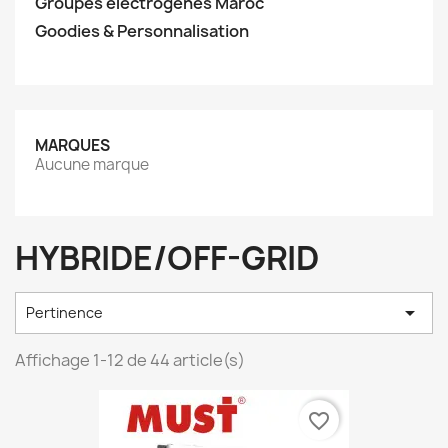
Groupes électrogènes Maroc
Goodies & Personnalisation
MARQUES
Aucune marque
HYBRIDE/OFF-GRID

Pertinence
Affichage 1-12 de 44 article(s)
favorite_border