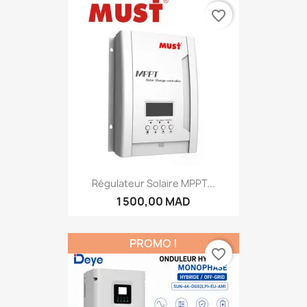
favorite_border
Régulateur Solaire MPPT...
1 500,00 MAD
PROMO !
favorite_border