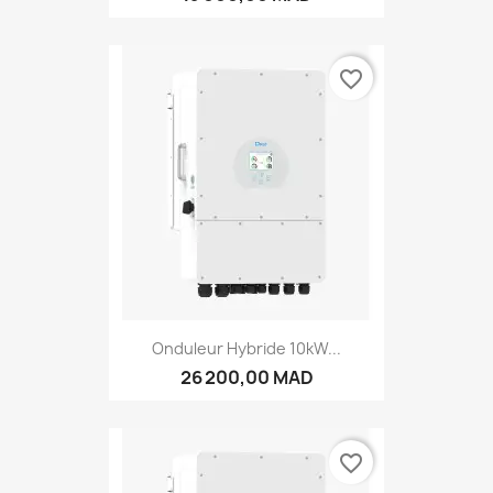
favorite_border
Onduleur Hybride 10kW...
26 200,00 MAD
favorite_border