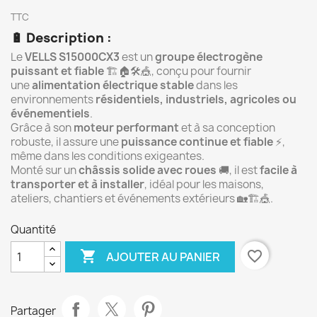
TTC
🔋
Description :
Le
VELLS S15000CX3
est un
groupe électrogène
puissant et fiable
🏗️🏠🛠️🎪, conçu pour fournir
une
alimentation électrique stable
dans les
environnements
résidentiels, industriels, agricoles ou
événementiels
.
Grâce à son
moteur performant
et à sa conception
robuste, il assure une
puissance continue et fiable
⚡,
même dans les conditions exigeantes.
Monté sur un
châssis solide avec roues
🚚, il est
facile à
transporter et à installer
, idéal pour les maisons,
ateliers, chantiers et événements extérieurs 🏡🏗️🎪.
Quantité

favorite_border
AJOUTER AU PANIER
Partager