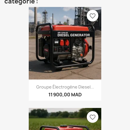
catégorie :
favorite_border
Groupe Électrogène Diesel...
11 900,00 MAD
favorite_border