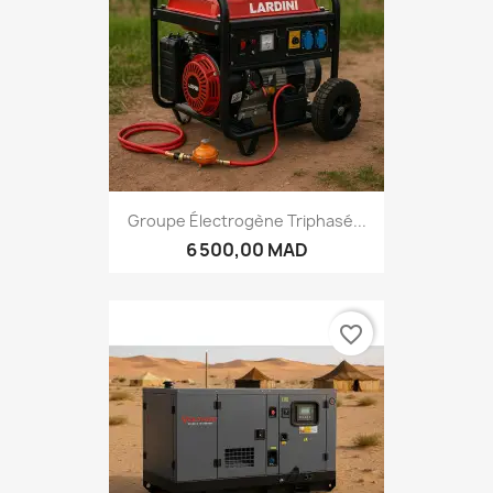
Groupe Électrogène Triphasé...
6 500,00 MAD
favorite_border