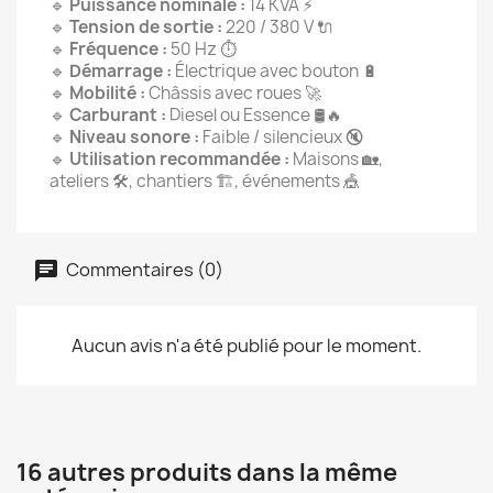
🔹
Puissance nominale :
14 KVA ⚡
🔹
Tension de sortie :
220 / 380 V 🔌
🔹
Fréquence :
50 Hz ⏱️
🔹
Démarrage :
Électrique avec bouton 🔋
🔹
Mobilité :
Châssis avec roues 🚀
🔹
Carburant :
Diesel ou Essence 🛢️🔥
🔹
Niveau sonore :
Faible / silencieux 🔇
🔹
Utilisation recommandée :
Maisons 🏡,
ateliers 🛠️, chantiers 🏗️, événements 🎪
Commentaires (0)
Aucun avis n'a été publié pour le moment.
16 autres produits dans la même