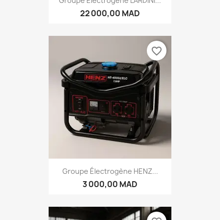
Groupe Électrogène LARDINI...
22 000,00 MAD
favorite_border
Groupe Électrogène HENZ...
3 000,00 MAD