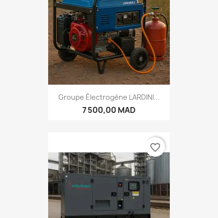
Groupe Électrogène LARDINI...
7 500,00 MAD
favorite_border