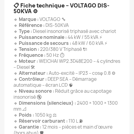
📋
Fiche technique – VOLTAGO DIS-
50KVA
⚙️
🔹
Marque :
VOLTAGO 🔧
🔹
Référence :
DIS-50KVA
🔹
Type :
Diesel insonorisé triphasé avec chariot
🔹
Puissance nominale :
44 kW / 55 kVA ⚡
🔹
Puissance de secours :
48 kW / 60 kVA ⚡
🔹
Tension :
220/380 V Triphasé 🔌
🔹
Fréquence :
50 Hz ⏱️
🔹
Moteur :
WEICHAI WP2.3D48E200 – 4 cylindres
– Diesel 🛠️
🔹
Alternateur :
Auto-excité – IP23 – cosφ 0.8 ⚙️
🔹
Contrôleur :
DEEP SEA – Démarrage
automatique – écran LCD 🧠
🔹
Niveau sonore :
Réduit grâce au capotage
insonorisé 🔇
🔹
Dimensions (silencieux) :
2400 × 1000 × 1300
mm 📐
🔹
Poids :
1050 kg ⚖️
🔹
Réservoir carburant :
110 L ⛽
🔹
Garantie :
12 mois – pièces et main d’œuvre
(hors abus) 🛡️