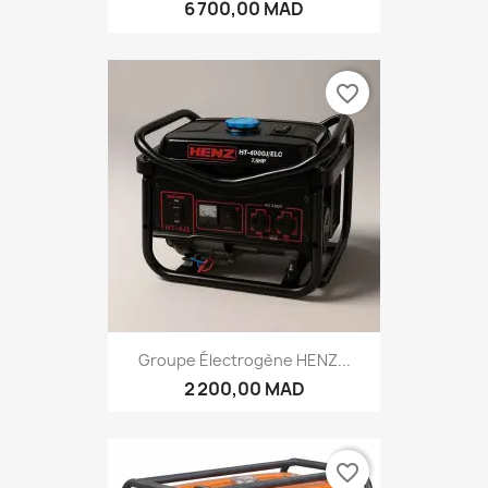
6 700,00 MAD
favorite_border
Groupe Électrogène HENZ...
2 200,00 MAD
favorite_border