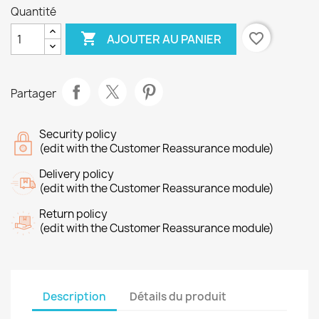
Quantité

favorite_border
AJOUTER AU PANIER
Partager
Security policy
(edit with the Customer Reassurance module)
Delivery policy
(edit with the Customer Reassurance module)
Return policy
(edit with the Customer Reassurance module)
Description
Détails du produit