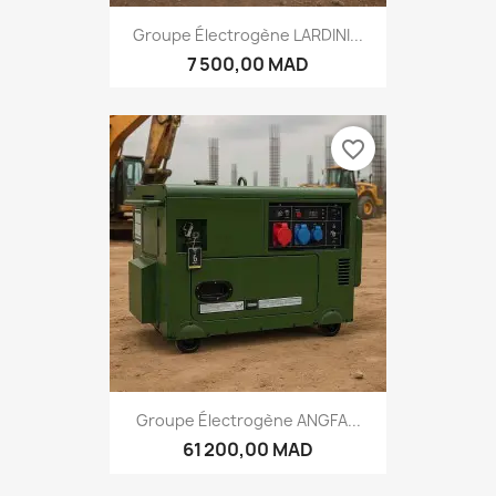
Groupe Électrogène LARDINI...
7 500,00 MAD
favorite_border
Groupe Électrogène ANGFA...
61 200,00 MAD