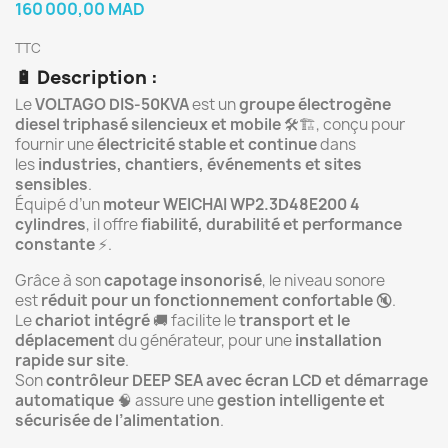
160 000,00 MAD
TTC
🔋
Description :
Le
VOLTAGO DIS-50KVA
est un
groupe électrogène
diesel triphasé silencieux et mobile
🛠️🏗️, conçu pour
fournir une
électricité stable et continue
dans
les
industries, chantiers, événements et sites
sensibles
.
Équipé d’un
moteur WEICHAI WP2.3D48E200 4
cylindres
, il offre
fiabilité, durabilité et performance
constante
⚡.
Grâce à son
capotage insonorisé
, le niveau sonore
est
réduit pour un fonctionnement confortable
🔇.
Le
chariot intégré
🚚 facilite le
transport et le
déplacement
du générateur, pour une
installation
rapide sur site
.
Son
contrôleur DEEP SEA avec écran LCD et démarrage
automatique
🧠 assure une
gestion intelligente et
sécurisée de l’alimentation
.