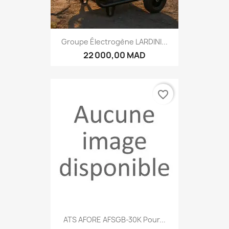
Groupe Électrogène LARDINI...
22 000,00 MAD
favorite_border
ATS AFORE AFSGB-30K Pour...