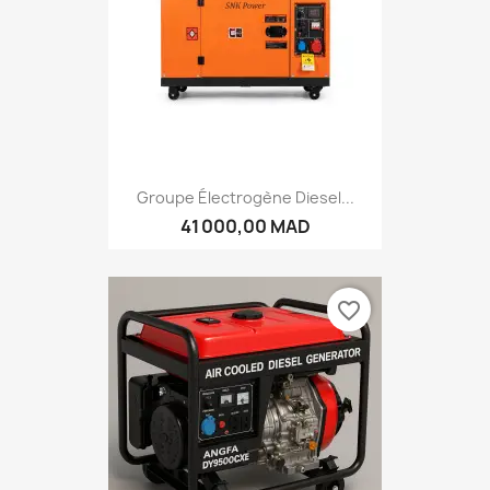
Groupe Électrogène Diesel...
41 000,00 MAD
favorite_border