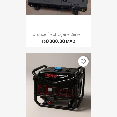
Groupe Électrogène Diesel...
130 000,00 MAD
favorite_border