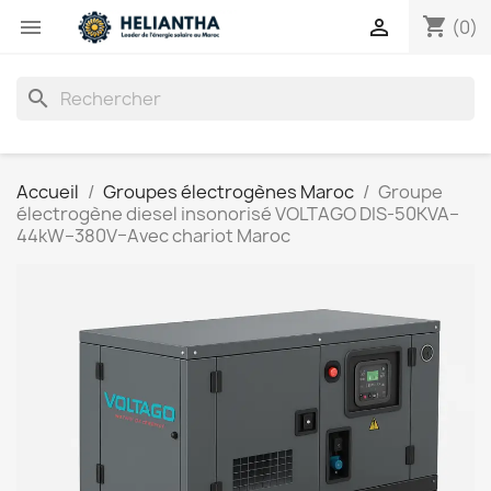
shopping_cart


(0)
search
Accueil
Groupes électrogènes Maroc
Groupe
électrogène diesel insonorisé VOLTAGO DIS-50KVA–
44kW–380V–Avec chariot Maroc