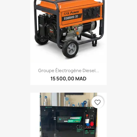
Groupe Électrogène Diesel...
15 500,00 MAD
favorite_border