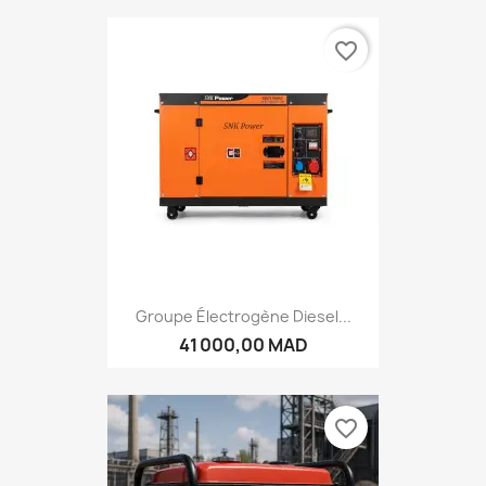
favorite_border
Groupe Électrogène Diesel...
41 000,00 MAD
favorite_border