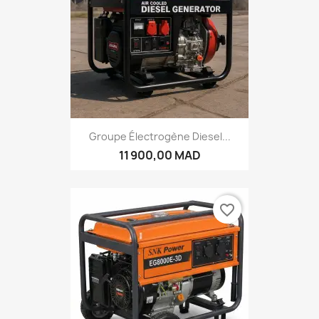
Groupe Électrogène Diesel...
11 900,00 MAD
favorite_border