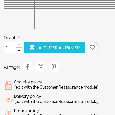
Quantité

favorite_border
AJOUTER AU PANIER
Partager
Security policy
(edit with the Customer Reassurance module)
Delivery policy
(edit with the Customer Reassurance module)
Return policy