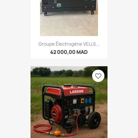
Groupe Électrogène VELLS...
42 000,00 MAD
favorite_border