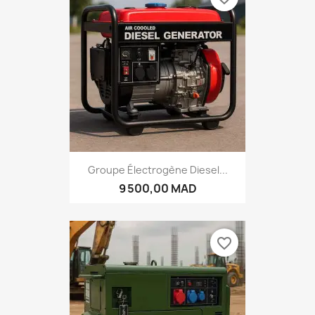
Groupe Électrogène Diesel...
9 500,00 MAD
favorite_border