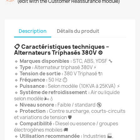
(edit with the Customer Reassurance module)
Description
Détails du produit
📋
Caractéristiques techniques –
Alternateurs Triphasés 380V
⚙️
🔹
Marques disponibles :
STC, ABS, YDSF 🔧
🔹
Type :
Alternateur triphasé 380V ⚡
🔹
Tension de sortie :
380 V Triphasé 🔌
🔹
Fréquence :
50 Hz ⏱️
🔹
Puissance :
Selon modèle (10KVA à 25KVA) ⚡
🔹
Système de refroidissement :
Air ou liquide
selon modèle 🌬️💧
🔹
Niveau sonore :
Faible / standard 🔇
🔹
Protection :
Contre surcharge, courts-circuits
et variations de tension 🛡️
🔹
Compatibilité :
Diesel ou essence / groupes
électrogènes mobiles 🚚
🔹
Utilisation recommandée :
Industries 🏭,