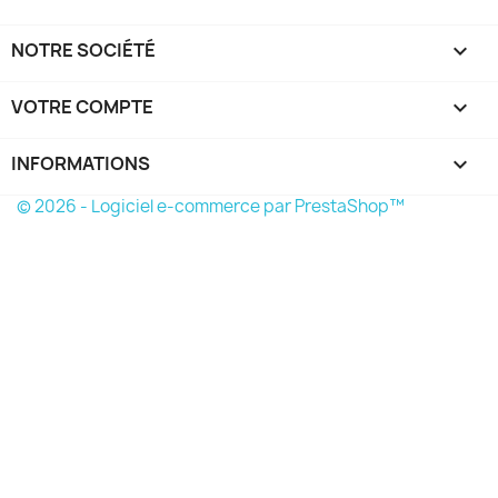
NOTRE SOCIÉTÉ

VOTRE COMPTE

INFORMATIONS
keyboard_arrow_down
© 2026 - Logiciel e-commerce par PrestaShop™