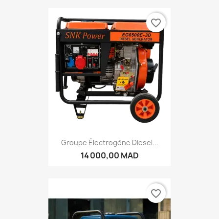
favorite_border
Groupe Électrogène Diesel...
14 000,00 MAD
favorite_border