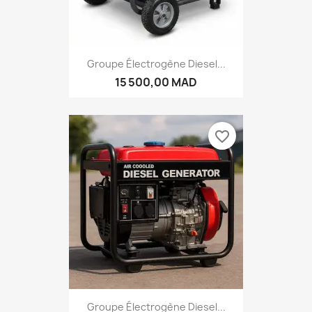
Groupe Électrogène Diesel...
15 500,00 MAD
favorite_border
Groupe Électrogène Diesel...