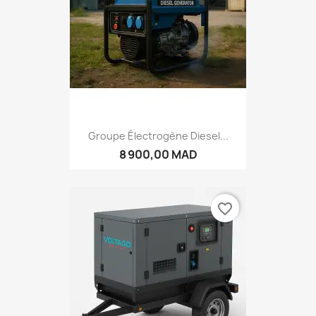
Groupe Électrogène Diesel...
8 900,00 MAD
favorite_border