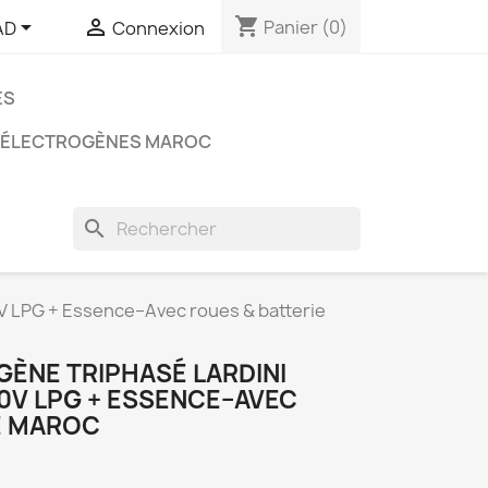
shopping_cart


Panier
(0)
AD
Connexion
ES
 ÉLECTROGÈNES MAROC
search
 LPG + Essence–Avec roues & batterie
ÈNE TRIPHASÉ LARDINI
0V LPG + ESSENCE–AVEC
E MAROC