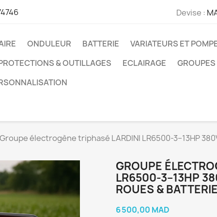
74746
Devise :
M
AIRE
ONDULEUR
BATTERIE
VARIATEURS ET POMP
PROTECTIONS & OUTILLAGES
ECLAIRAGE
GROUPES
ERSONNALISATION
Groupe électrogène triphasé LARDINI LR6500-3–13HP 380V
GROUPE ÉLECTROG
LR6500-3–13HP 38
ROUES & BATTERI
6 500,00 MAD