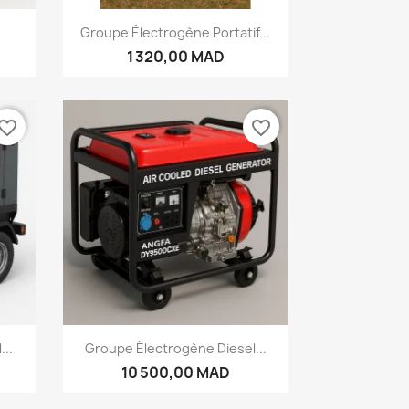
Aperçu rapide

Groupe Électrogène Portatif...
1 320,00 MAD
vorite_border
favorite_border
Aperçu rapide

...
Groupe Électrogène Diesel...
10 500,00 MAD