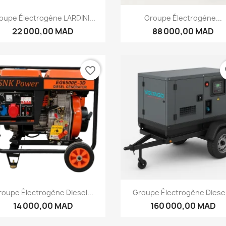
Aperçu rapide
Aperçu rapide


oupe Électrogène LARDINI...
Groupe Électrogène...
22 000,00 MAD
88 000,00 MAD
favorite_border
fa
Aperçu rapide
Aperçu rapide


oupe Électrogène Diesel...
Groupe Électrogène Diesel
14 000,00 MAD
160 000,00 MAD