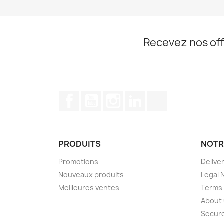
Recevez nos off
Facebook
YouTube
Instagram
LinkedIn
TikTok
PRODUITS
NOTR
Promotions
Delive
Nouveaux produits
Legal 
Meilleures ventes
Terms 
About
Secur