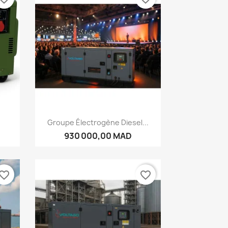
Aperçu rapide

Groupe Électrogène Diesel...
930 000,00 MAD
vorite_border
favorite_border