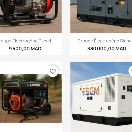
Aperçu rapide
Aperçu rapide


oupe Électrogène Diesel...
Groupe Électrogène Diesel
9 500,00 MAD
380 000,00 MAD
favorite_border
fa