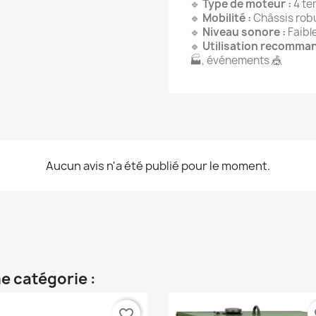
🔹
Type de moteur :
4 te
🔹
Mobilité :
Châssis robu
🔹
Niveau sonore :
Faibl
🔹
Utilisation recomman
🏭, événements 🎪
Aucun avis n'a été publié pour le moment.
e catégorie :
favorite_border
fa