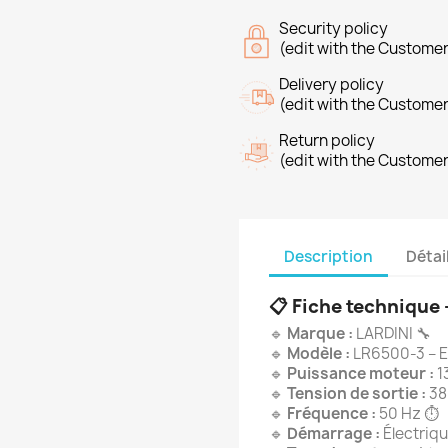
Security policy
(edit with the Custome
Delivery policy
(edit with the Custome
Return policy
(edit with the Custome
Description
Détai
📋
Fiche technique
🔹
Marque :
LARDINI 🔧
🔹
Modèle :
LR6500-3 – E
🔹
Puissance moteur :
1
🔹
Tension de sortie :
38
🔹
Fréquence :
50 Hz ⏱️
🔹
Démarrage :
Électriqu