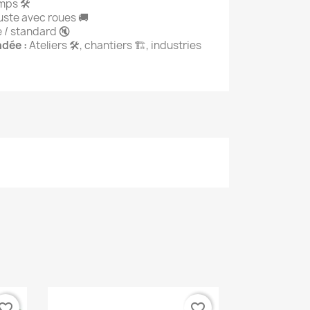
mps 🛠️
ste avec roues 🚚
e / standard 🔇
dée :
Ateliers 🛠️, chantiers 🏗️, industries
vorite_border
favorite_border