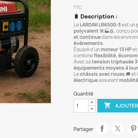
TTC
🔋
Description :
Le
LARDINI LR6500-3
est un
polyvalent
🛠️🏭🎪, conçu po
et continue
dans les enviro
événements
.
Équipé d’un
moteur 13 HP
et
combine
flexibilité, écono
Avec sa
tension triphasée 
équipements moyens à lou
Le
châssis avec roues
🚚 et 
électrique
assurent
mobilité
Quantité

AJOUTER
Partager