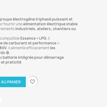
groupe électrogène triphasé puissant et
ur fournir une
alimentation électrique stable
nnements
industriels, ateliers, chantiers ou
 compatible
Essence + LPG
, il
mie de carburant et performance
⚡.
380V
, il alimente efficacement
les
rds
🟢.
la
batterie intégrée pour démarrage
 et praticité
.
favorite_border
 AU PANIER