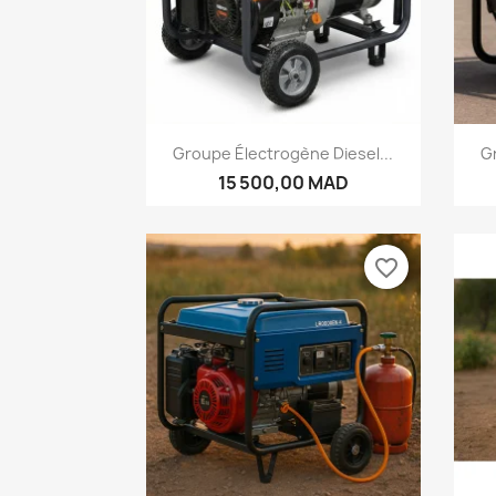
Aperçu rapide

Groupe Électrogène Diesel...
Gr
15 500,00 MAD
favorite_border