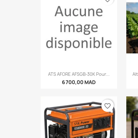
Aperçu rapide

ATS AFORE AFSGB-30K Pour...
Al
6 700,00 MAD
favorite_border