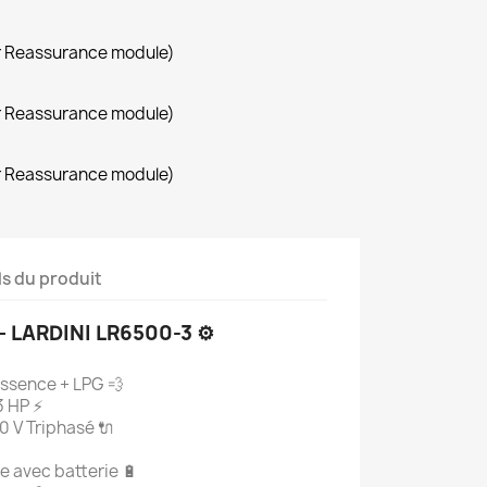
r Reassurance module)
r Reassurance module)
r Reassurance module)
ls du produit
 – LARDINI LR6500-3
⚙️
ssence + LPG 💨
3 HP ⚡
0 V Triphasé 🔌
e avec batterie 🔋