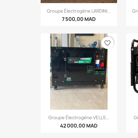
Aperçu rapide

Groupe Électrogène LARDINI...
Gr
7 500,00 MAD
favorite_border
Aperçu rapide

Groupe Électrogène VELLS...
Gr
42 000,00 MAD