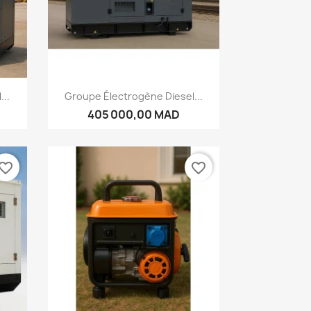
Aperçu rapide

...
Groupe Électrogène Diesel...
405 000,00 MAD
vorite_border
favorite_border