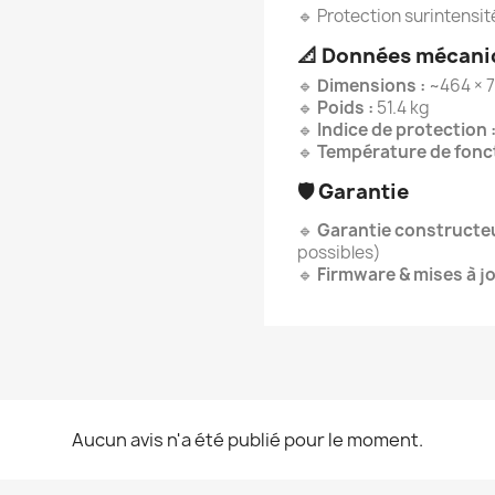
🔹 Protection surintensit
📐
Données mécani
🔹
Dimensions :
~464 × 
🔹
Poids :
51.4 kg
🔹
Indice de protection 
🔹
Température de fonc
🛡️
Garantie
🔹
Garantie constructeu
possibles)
🔹
Firmware & mises à jo
Aucun avis n'a été publié pour le moment.