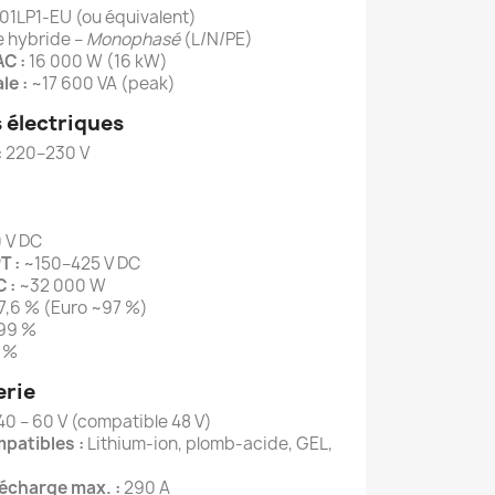
LP1-EU (ou équivalent)
e hybride –
Monophasé
(L/N/PE)
C :
16 000 W (16 kW)
le :
~17 600 VA (peak)
 électriques
:
220–230 V
 V DC
T :
~150–425 V DC
 :
~32 000 W
,6 % (Euro ~97 %)
99 %
 %
erie
40 – 60 V (compatible 48 V)
patibles :
Lithium-ion, plomb-acide, GEL,
écharge max. :
290 A