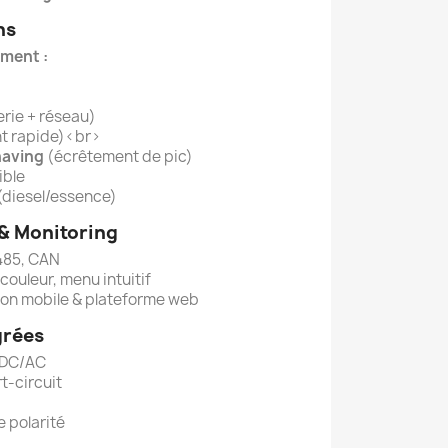
ns
ment :
erie + réseau)
t rapide)<br>
having
(écrêtement de pic)
ible
(diesel/essence)
& Monitoring
485, CAN
ouleur, menu intuitif
ion mobile & plateforme web
grées
n DC/AC
t-circuit
e polarité