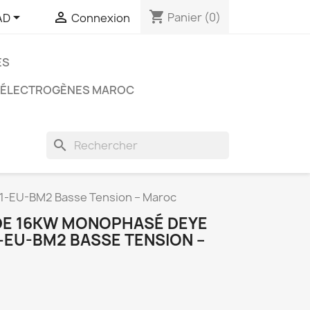
shopping_cart


Panier
(0)
AD
Connexion
ES
 ÉLECTROGÈNES MAROC
search
-EU-BM2 Basse Tension – Maroc
DE 16KW MONOPHASÉ DEYE
-EU-BM2 BASSE TENSION –