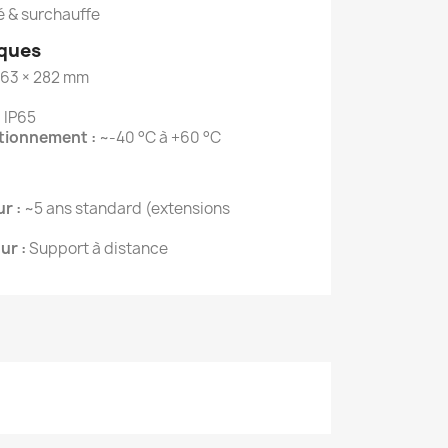
é & surchauffe
ques
763 × 282 mm
:
IP65
tionnement :
~-40 °C à +60 °C
r :
~5 ans standard (extensions
ur :
Support à distance