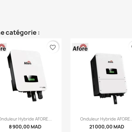
e catégorie :
favorite_border
fa
Aperçu rapide
Aperçu rapide


Onduleur Hybride AFORE...
Onduleur Hybride AFORE..
8 900,00 MAD
21 000,00 MAD