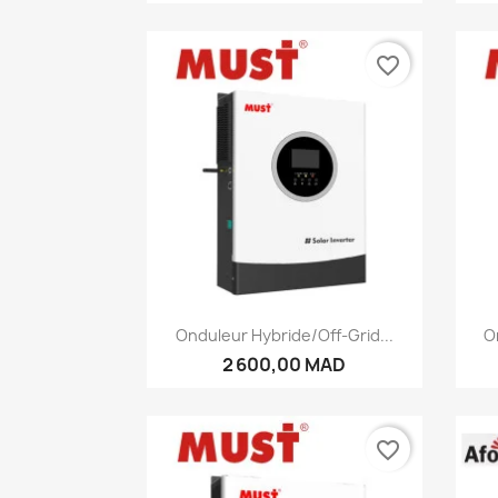
favorite_border
Aperçu rapide

Onduleur Hybride/Off-Grid...
O
2 600,00 MAD
favorite_border