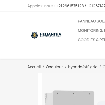
Appelez-nous :
+212661575128 / +2126714
PANNEAU SOL
MONITORING, 
GOODIES & P
Accueil
Onduleur
hybride/off-grid
O