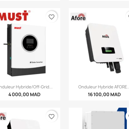
favorite_border
fa
Aperçu rapide
Aperçu rapide


nduleur Hybride/Off-Grid...
Onduleur Hybride AFORE..
4 000,00 MAD
16 100,00 MAD
favorite_border
fa