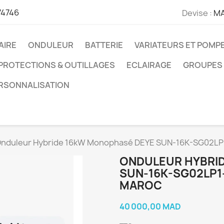
74746
Devise :
M
AIRE
ONDULEUR
BATTERIE
VARIATEURS ET POMP
PROTECTIONS & OUTILLAGES
ECLAIRAGE
GROUPES
ERSONNALISATION
nduleur Hybride 16kW Monophasé DEYE SUN-16K-SG02LP1
ONDULEUR HYBRI
SUN-16K-SG02LP1
MAROC
40 000,00 MAD