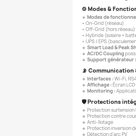
⚙️
Modes & Fonctio
🔹
Modes de fonctionne
• On-Grid (réseau)
• Off-Grid (hors réseau)
• Hybride (solaire + batt
• UPS / EPS (basculemen
🔹
Smart Load & Peak S
🔹
AC/DC Coupling
poss
🔹
Support générateur
📡
Communication 
🔹
Interfaces :
Wi-Fi, RS
🔹
Affichage :
Écran LCD c
🔹
Monitoring :
Applicat
🛡️
Protections inté
🔹 Protection surtensio
🔹 Protection contre cour
🔹 Anti-îlotage
🔹 Protection inversion d
🔹 Détection d’arc PV