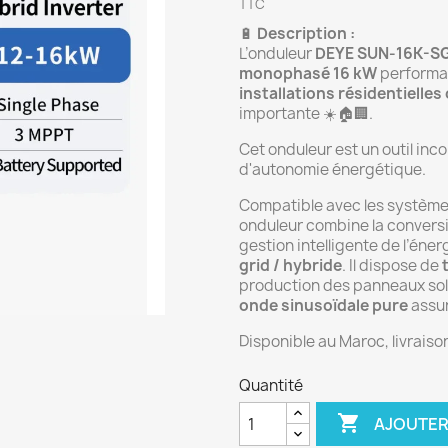
TTC
🔋
Description :
L’onduleur
DEYE SUN-16K-S
monophasé 16 kW
performan
installations résidentielle
importante ☀️🏠🏢.
Cet onduleur est un outil inc
d'autonomie énergétique.
Compatible avec les systèm
onduleur combine la convers
gestion intelligente de l’éne
grid / hybride
. Il dispose de
production des panneaux sol
onde sinusoïdale pure
assur
Disponible au Maroc, livraiso
Quantité

AJOUTER