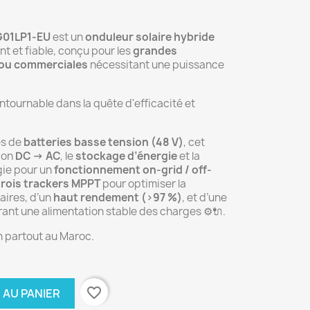
G01LP1-EU
est un
onduleur solaire hybride
t et fiable, conçu pour les
grandes
s ou commerciales
nécessitant une puissance
ontournable dans la quête d'efficacité et
es de
batteries basse tension (48 V)
, cet
ion
DC → AC
, le
stockage d’énergie
et la
rgie pour un
fonctionnement on-grid / off-
trois trackers MPPT
pour optimiser la
aires, d’un
haut rendement (>97 %)
, et d’une
ant une alimentation stable des charges ⚙️🔌.
n partout au Maroc.
favorite_border
 AU PANIER