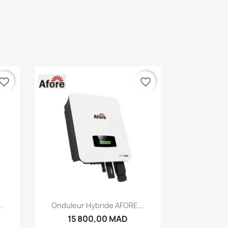
vorite_border
favorite_border
Aperçu rapide

.
Onduleur Hybride AFORE...
15 800,00 MAD