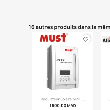
16 autres produits dans la mêm
favorite_border
Aperçu rapide

Régulateur Solaire MPPT...
1 500,00 MAD