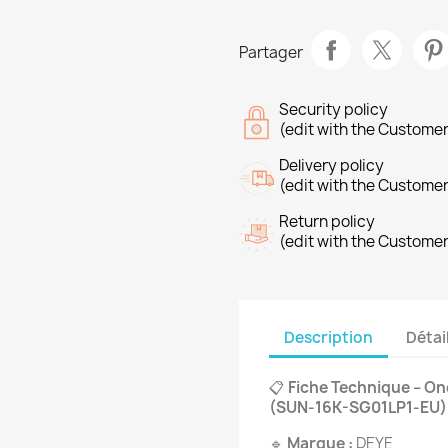
Partager
Security policy
(edit with the Custome
Delivery policy
(edit with the Custome
Return policy
(edit with the Custome
Description
Détai
📋
Fiche Technique – O
(SUN-16K-SG01LP1-EU)
🔹
Marque :
DEYE