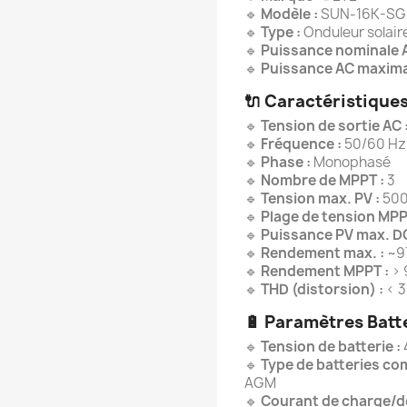
🔹
Modèle :
SUN-16K-SG01
🔹
Type :
Onduleur solair
🔹
Puissance nominale A
🔹
Puissance AC maxima
🔌
Caractéristiques
🔹
Tension de sortie AC 
🔹
Fréquence :
50/60 Hz
🔹
Phase :
Monophasé
🔹
Nombre de MPPT :
3
🔹
Tension max. PV :
500
🔹
Plage de tension MPP
🔹
Puissance PV max. DC
🔹
Rendement max. :
~97
🔹
Rendement MPPT :
> 
🔹
THD (distorsion) :
< 3
🔋
Paramètres Batt
🔹
Tension de batterie :
🔹
Type de batteries com
AGM
🔹
Courant de charge/d