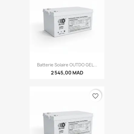
Batterie Solaire OUTDO GEL...
2 545,00 MAD
favorite_border