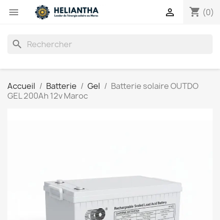
shopping_cart


(0)
search
Accueil
Batterie
Gel
Batterie solaire OUTDO
GEL 200Ah 12v Maroc