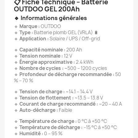
📋 Fiche Technique – Batterie
OUTDOO GEL 200Ah
🔹 Informations générales
🔹
Marque :
OUTDOO
🔹
Type :
Batterie plomb GEL (VRLA) 🔋
🔹
Application :
Solaire / UPS / Off-grid
🔹
Capacité nominale :
200 Ah
🔹
Tension nominale :
12 V
🔹
Énergie approximative :
2.4 kWh
🔹
Nombre de cycles :
~500 – 1200 cycles
🔹
Profondeur de décharge recommandée :
50
% – 70 %
🔹
Tension de charge :
~14.1 – 14.4 V
🔹
Tension de flottement :
~13.5 – 13.8 V
🔹
Courant de charge recommandé :
~20 – 40 A
🔹
Auto-décharge :
Faible
🔹
Température de charge :
0 °C à +50 °C
🔹
Température de décharge :
–15 °C à +50 °C
🔹
Humidité :
0 – 95 %