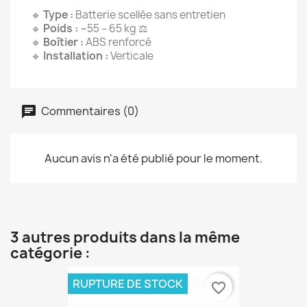
🔹
Type :
Batterie scellée sans entretien
🔹
Poids :
~55 – 65 kg ⚖️
🔹
Boîtier :
ABS renforcé
🔹
Installation :
Verticale
Commentaires (0)
Aucun avis n'a été publié pour le moment.
3 autres produits dans la même
catégorie :
RUPTURE DE STOCK
favorite_border