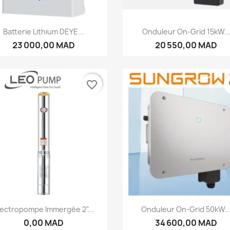
Aperçu rapide
Aperçu rapide


Batterie Lithium DEYE...
Onduleur On-Grid 15kW..
23 000,00 MAD
20 550,00 MAD
favorite_border
fa
Aperçu rapide
Aperçu rapide


lectropompe Immergée 2"...
Onduleur On-Grid 50kW..
0,00 MAD
34 600,00 MAD