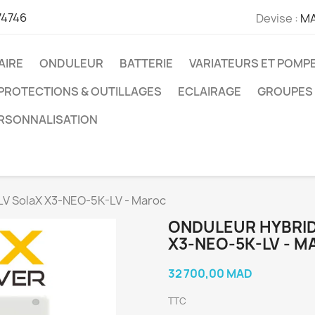
74746
Devise :
M
AIRE
ONDULEUR
BATTERIE
VARIATEURS ET POMP
PROTECTIONS & OUTILLAGES
ECLAIRAGE
GROUPES
ERSONNALISATION
LV SolaX X3-NEO-5K-LV - Maroc
ONDULEUR HYBRID
X3-NEO-5K-LV - 
32 700,00 MAD
TTC