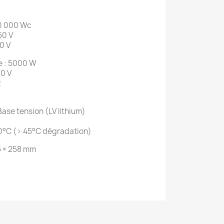
10 000 Wc
50 V
0 V
e : 5000 W
00 V
z
Base tension (LV lithium)
60°C (> 45°C dégradation)
5 × 258 mm