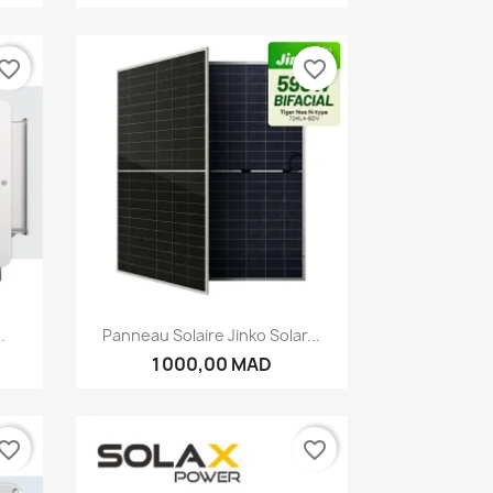
vorite_border
favorite_border
Aperçu rapide

.
Panneau Solaire Jinko Solar...
1 000,00 MAD
vorite_border
favorite_border