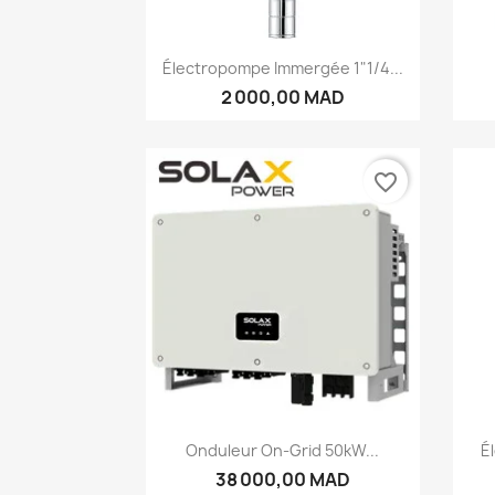
Aperçu rapide

Électropompe Immergée 1"1/4...
2 000,00 MAD
favorite_border
Aperçu rapide

Onduleur On-Grid 50kW...
É
38 000,00 MAD