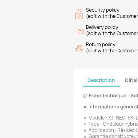
Security policy
(edit with the Custome
Delivery policy
(edit with the Custome
Return policy
(edit with the Custome
Description
Détai
📋
Fiche Technique – S
🔹
Informations généra
🔹 Modèle : X3-NEO-5K-
🔹 Type : Onduleur hybri
🔹 Application : Résident
🔹 Garantie constructeur 