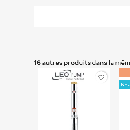
16 autres produits dans la mêm
favorite_border
NE