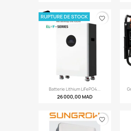
RUPTURE DE STOCK
favorite_border
Aperçu rapide

Batterie Lithium LiFePO4...
Gr
26 000,00 MAD
favorite_border