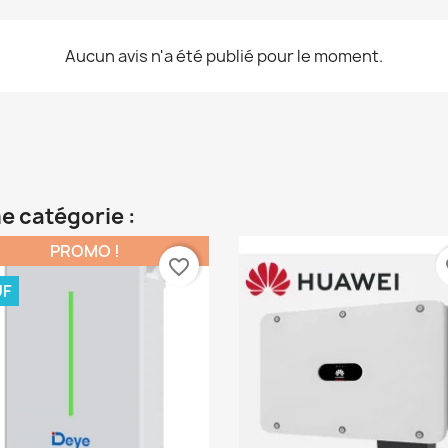
Aucun avis n'a été publié pour le moment.
e catégorie :
PROMO !
favorite_border
fa
UF