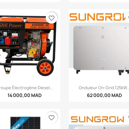
favorite_border
fa
Aperçu rapide
Aperçu rapide


oupe Électrogène Diesel...
Onduleur On-Grid 125kW..
14 000,00 MAD
62 000,00 MAD
favorite_border
fa