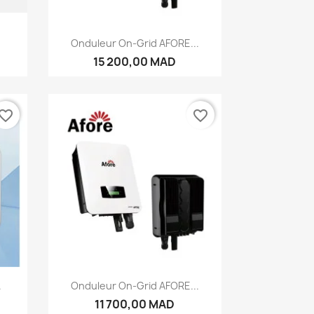
Aperçu rapide

.
Onduleur On-Grid AFORE...
15 200,00 MAD
vorite_border
favorite_border
Aperçu rapide

.
Onduleur On-Grid AFORE...
11 700,00 MAD