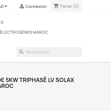
shopping_cart


Panier
(0)
AD
Connexion
ES
 ÉLECTROGÈNES MAROC
search
E 5KW TRIPHASÉ LV SOLAX
MAROC