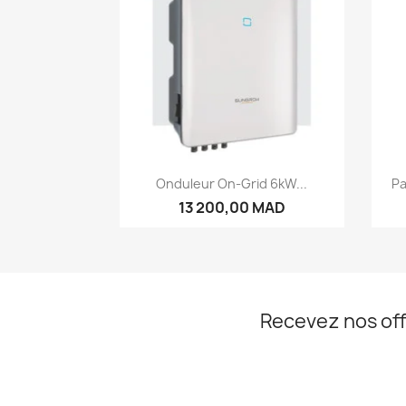
Aperçu rapide

Onduleur On-Grid 6kW...
Pa
13 200,00 MAD
Recevez nos off