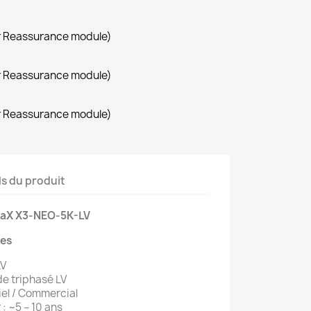
r Reassurance module)
r Reassurance module)
r Reassurance module)
ls du produit
olaX X3-NEO-5K-LV
les
LV
de triphasé LV
iel / Commercial
: ~5 – 10 ans