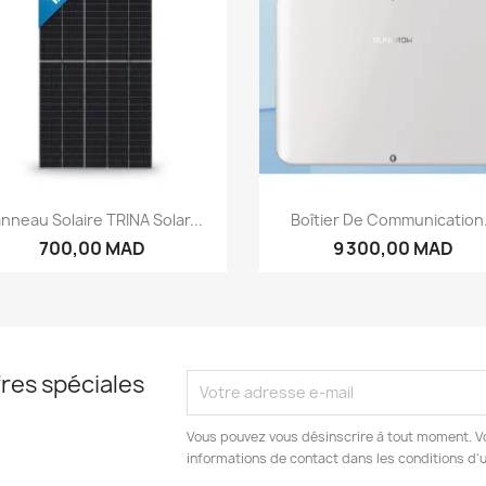
Aperçu rapide
Aperçu rapide


nneau Solaire TRINA Solar...
Boîtier De Communication.
700,00 MAD
9 300,00 MAD
res spéciales
Vous pouvez vous désinscrire à tout moment. V
informations de contact dans les conditions d'ut