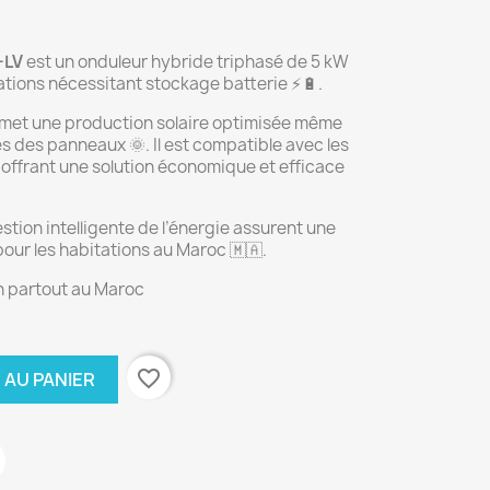
-LV
est un onduleur hybride triphasé de 5 kW
lations nécessitant stockage batterie ⚡🔋.
rmet une production solaire optimisée même
es des panneaux 🌞. Il est compatible avec les
 offrant une solution économique et efficace
tion intelligente de l’énergie assurent une
 pour les habitations au Maroc 🇲🇦.
on partout au Maroc
favorite_border
 AU PANIER