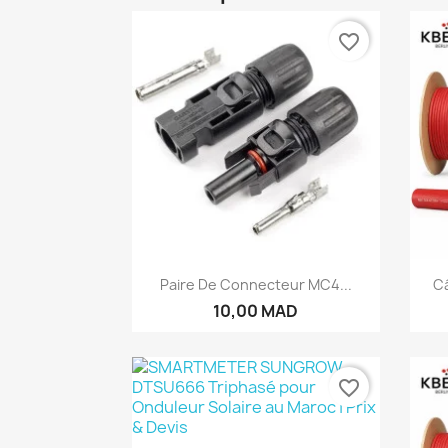
favorite_border
Aperçu rapide

Paire De Connecteur MC4...
Câ
10,00 MAD
favorite_border