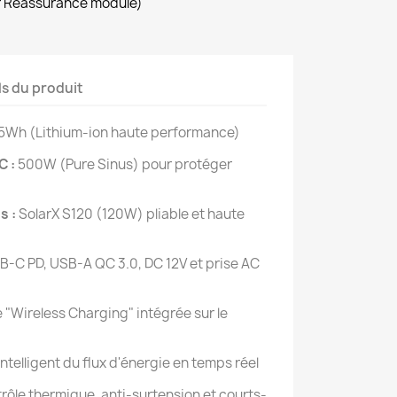
r Reassurance module)
ls du produit
5Wh (Lithium-ion haute performance)
C :
500W (Pure Sinus) pour protéger
s :
SolarX S120 (120W) pliable et haute
-C PD, USB-A QC 3.0, DC 12V et prise AC
"Wireless Charging" intégrée sur le
ntelligent du flux d'énergie en temps réel
rôle thermique, anti-surtension et courts-