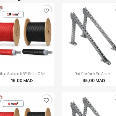
favorite_border
fa
Aperçu rapide
Aperçu rapide


ble Solaire KBE Solar DB+...
Rail Perforé En Acier...
16,00 MAD
35,00 MAD
favorite_border
fa