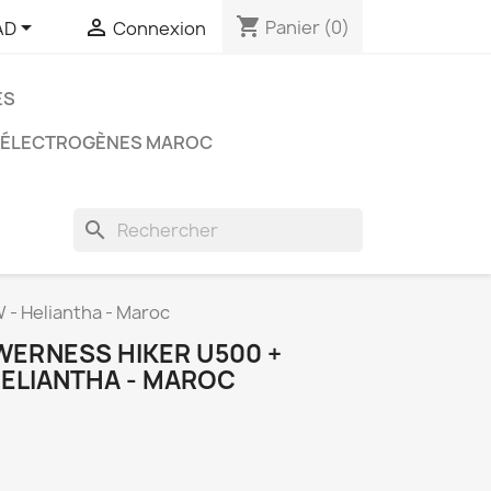
shopping_cart


Panier
(0)
AD
Connexion
ES
 ÉLECTROGÈNES MAROC
search
 - Heliantha - Maroc
WERNESS HIKER U500 +
HELIANTHA - MAROC