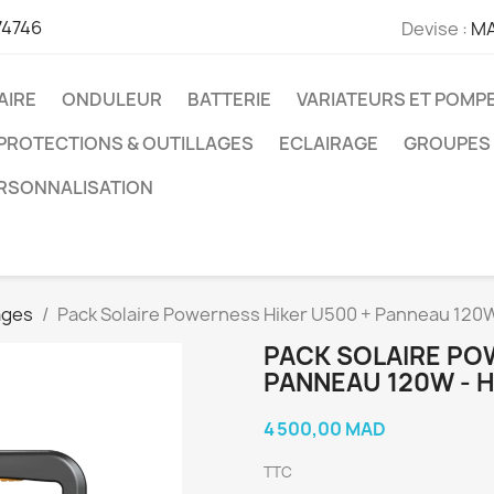
74746
Devise :
M
AIRE
ONDULEUR
BATTERIE
VARIATEURS ET POMP
PROTECTIONS & OUTILLAGES
ECLAIRAGE
GROUPES
ERSONNALISATION
ages
Pack Solaire Powerness Hiker U500 + Panneau 120W
PACK SOLAIRE PO
PANNEAU 120W - 
4 500,00 MAD
TTC