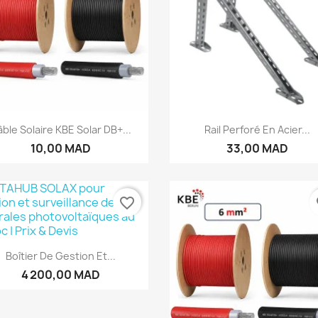
Aperçu rapide
Aperçu rapide


ble Solaire KBE Solar DB+...
Rail Perforé En Acier...
10,00 MAD
33,00 MAD
favorite_border
fa
Aperçu rapide

Boîtier De Gestion Et...
4 200,00 MAD