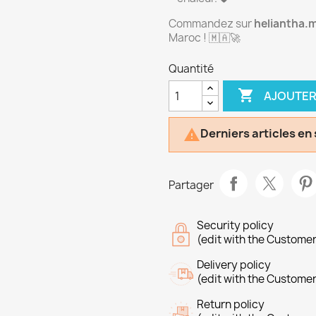
Commandez sur
heliantha.
Maroc ! 🇲🇦🚀
Quantité

AJOUTER
Derniers articles en

Partager
Security policy
(edit with the Custome
Delivery policy
(edit with the Custome
Return policy