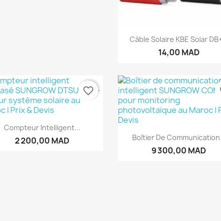
Aperçu rapide

Câble Solaire KBE Solar DB+
14,00 MAD
favorite_border
fa
Aperçu rapide

Compteur Intelligent...
Aperçu rapide

Boîtier De Communication.
2 200,00 MAD
9 300,00 MAD