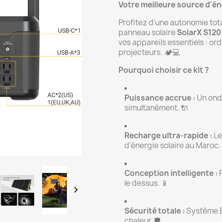
Votre meilleure source d'éne
Profitez d'une autonomie tot
panneau solaire
SolarX S120
vos appareils essentiels : or
projecteurs. 🏕️💻
Pourquoi choisir ce kit ?
Puissance accrue :
Un ondu
simultanément. 🔌
Recharge ultra-rapide :
Le
d'énergie solaire au Maroc.
Conception intelligente :
P
le dessus. 📱

Sécurité totale :
Système B
chaleur. 🛡️