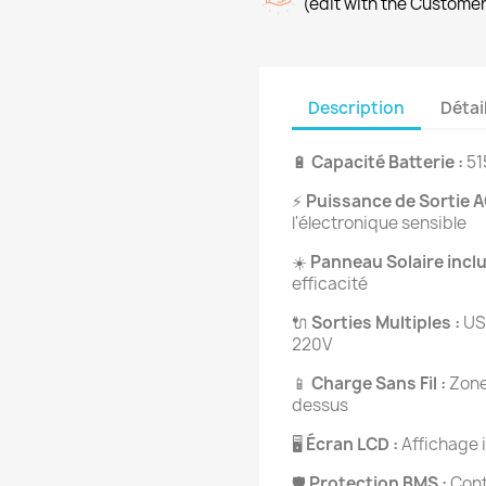
(edit with the Custome
Description
Détai
🔋
Capacité Batterie :
51
⚡
Puissance de Sortie A
l'électronique sensible
☀️
Panneau Solaire inclu
efficacité
🔌
Sorties Multiples :
USB
220V
📱
Charge Sans Fil :
Zone 
dessus
🖥️
Écran LCD :
Affichage i
🛡️
Protection BMS :
Cont