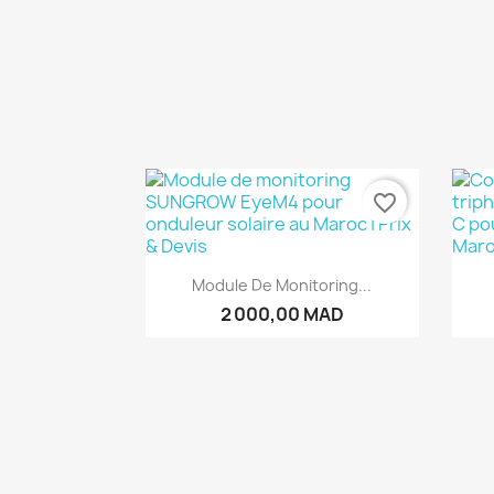
favorite_border
Aperçu rapide

Module De Monitoring...
2 000,00 MAD