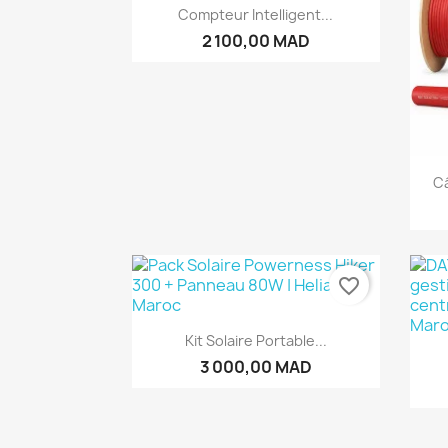
Aperçu rapide

Compteur Intelligent...
2 100,00 MAD
Câ
favorite_border
Aperçu rapide

Kit Solaire Portable...
3 000,00 MAD