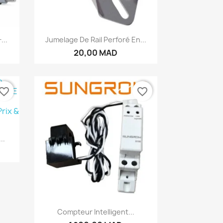
Aperçu rapide

...
Jumelage De Rail Perforé En...
20,00 MAD
vorite_border
favorite_border
..
Aperçu rapide

Compteur Intelligent...