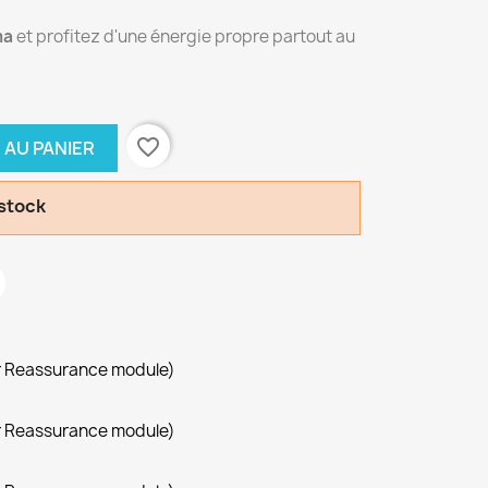
ma
et profitez d'une énergie propre partout au
favorite_border
 AU PANIER
 stock
r Reassurance module)
r Reassurance module)