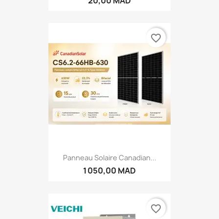
20,00 MAD
favorite_border
Panneau Solaire Canadian...
1 050,00 MAD
favorite_border