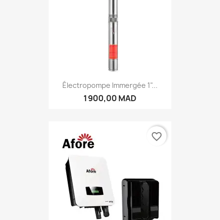
Électropompe Immergée 1"...
1 900,00 MAD
favorite_border