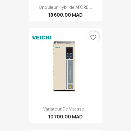
Onduleur Hybride AFORE...
18 600,00 MAD
favorite_border
Variateur De Vitesse...
10 700,00 MAD