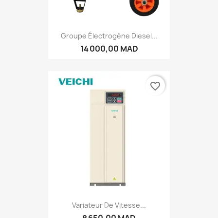
Groupe Électrogène Diesel...
14 000,00 MAD
favorite_border
Variateur De Vitesse...