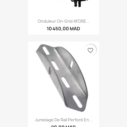
Onduleur On-Grid AFORE...
10 450,00 MAD
favorite_border
Jumelage De Rail Perforé En...