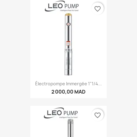
favorite_border
Électropompe Immergée 1"1/4...
2 000,00 MAD
favorite_border