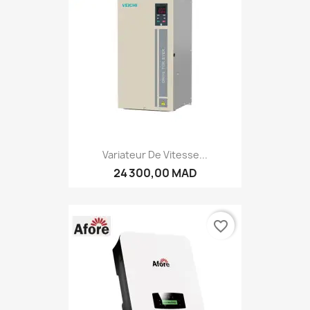
Variateur De Vitesse...
24 300,00 MAD
favorite_border