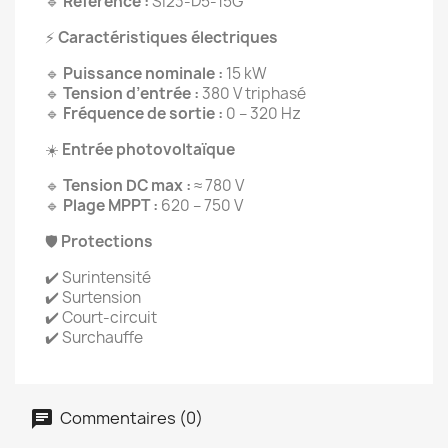
🔹
Référence :
SI23-D5-15G
⚡
Caractéristiques électriques
🔹
Puissance nominale :
15 kW
🔹
Tension d’entrée :
380 V triphasé
🔹
Fréquence de sortie :
0 – 320 Hz
☀️
Entrée photovoltaïque
🔹
Tension DC max :
≈ 780 V
🔹
Plage MPPT :
620 – 750 V
🛡
Protections
✔️ Surintensité
✔️ Surtension
✔️ Court-circuit
✔️ Surchauffe
Commentaires (0)