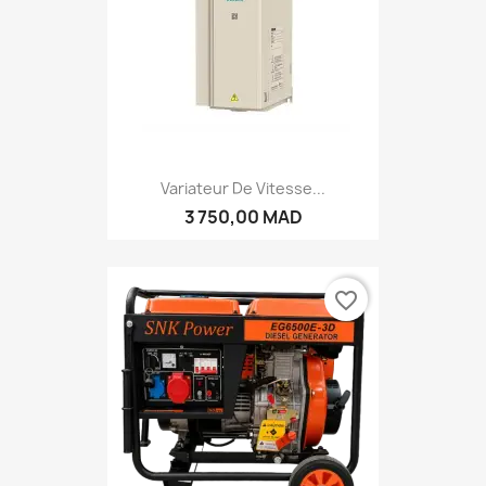
Variateur De Vitesse...
3 750,00 MAD
favorite_border