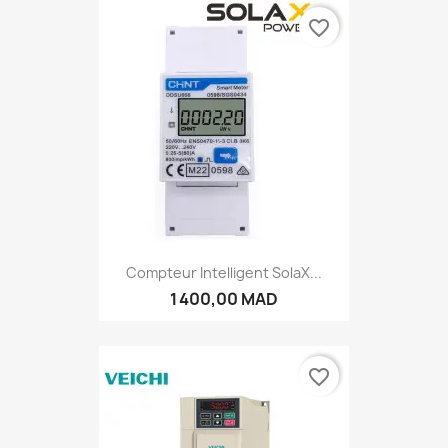
favorite_border
Compteur Intelligent SolaX...
1 400,00 MAD
favorite_border