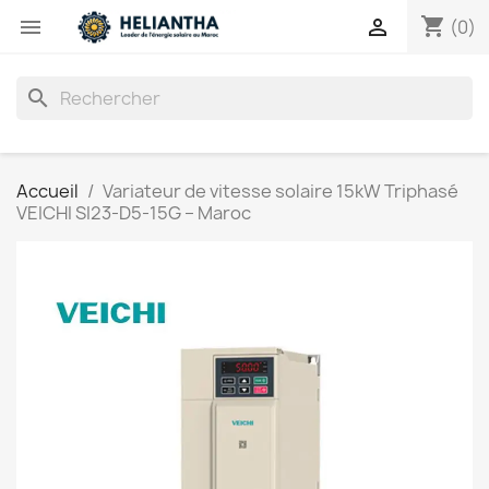
shopping_cart


(0)
search
Accueil
Variateur de vitesse solaire 15kW Triphasé
VEICHI SI23-D5-15G – Maroc