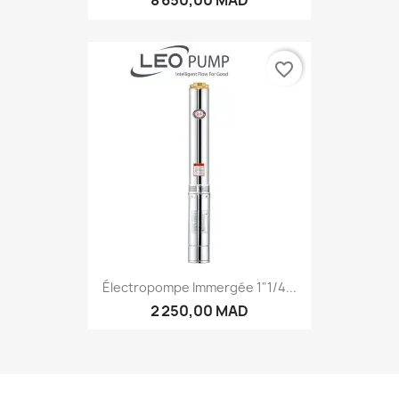
8 650,00 MAD
favorite_border
Électropompe Immergée 1"1/4...
2 250,00 MAD