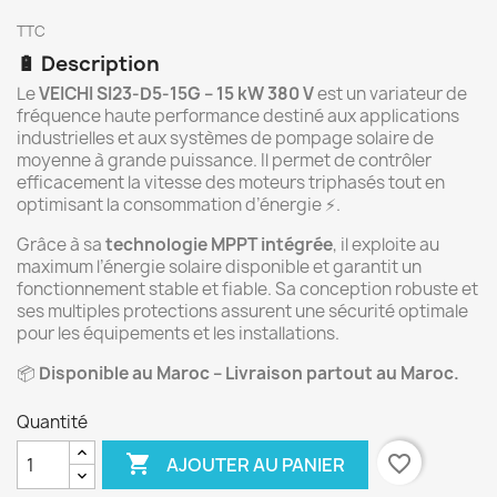
TTC
🔋 Description
Le
VEICHI SI23-D5-15G – 15 kW 380 V
est un variateur de
fréquence haute performance destiné aux applications
industrielles et aux systèmes de pompage solaire de
moyenne à grande puissance. Il permet de contrôler
efficacement la vitesse des moteurs triphasés tout en
optimisant la consommation d’énergie ⚡.
Grâce à sa
technologie MPPT intégrée
, il exploite au
maximum l’énergie solaire disponible et garantit un
fonctionnement stable et fiable. Sa conception robuste et
ses multiples protections assurent une sécurité optimale
pour les équipements et les installations.
📦
Disponible au Maroc – Livraison partout au Maroc.
Quantité

favorite_border
AJOUTER AU PANIER