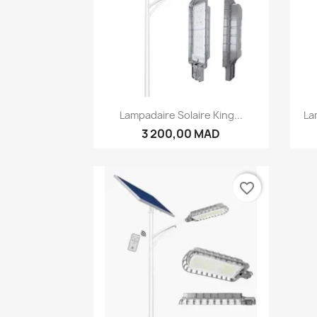
Aperçu rapide

Lampadaire Solaire King...
La
3 200,00 MAD
favorite_border