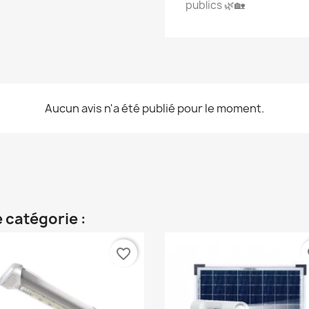
publics 🌿🏡
Aucun avis n'a été publié pour le moment.
 catégorie :
favorite_border
fa