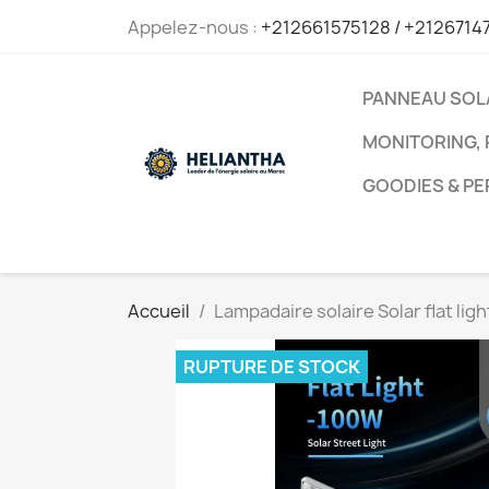
Appelez-nous :
+212661575128 / +2126714
PANNEAU SOL
MONITORING, 
GOODIES & P
Accueil
Lampadaire solaire Solar flat li
RUPTURE DE STOCK