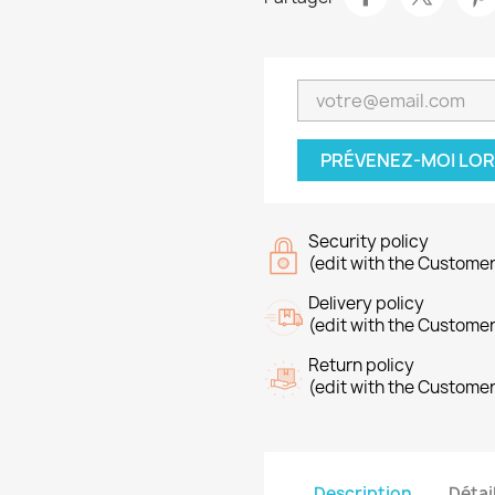
PRÉVENEZ-MOI LOR
Security policy
(edit with the Custome
Delivery policy
(edit with the Custome
Return policy
(edit with the Custome
Description
Détai