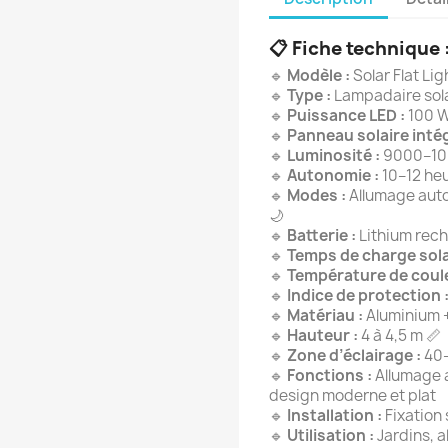
📋
Fiche technique 
🔹
Modèle :
Solar Flat Lig
🔹
Type :
Lampadaire sola
🔹
Puissance LED :
100 W
🔹
Panneau solaire intég
🔹
Luminosité :
9000–10 
🔹
Autonomie :
10–12 he
🔹
Modes :
Allumage aut
🌙
🔹
Batterie :
Lithium rech
🔹
Temps de charge sola
🔹
Température de coule
🔹
Indice de protection 
🔹
Matériau :
Aluminium +
🔹
Hauteur :
4 à 4,5 m 📏
🔹
Zone d’éclairage :
40–
🔹
Fonctions :
Allumage 
design moderne et plat
🔹
Installation :
Fixation 
🔹
Utilisation :
Jardins, a