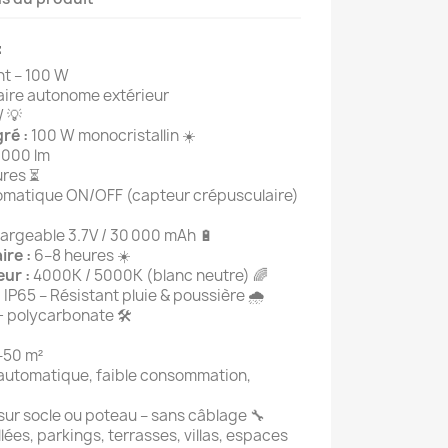
:
ht – 100 W
ire autonome extérieur
 💡
ré :
100 W monocristallin ☀️
000 lm
ures ⏳
omatique ON/OFF (capteur crépusculaire)
argeable 3.7V / 30 000 mAh 🔋
ire :
6–8 heures ☀️
ur :
4000K / 5000K (blanc neutre) 🌈
:
IP65 – Résistant pluie & poussière 🌧️
 polycarbonate 🛠️
50 m²
automatique, faible consommation,
sur socle ou poteau – sans câblage 🔧
llées, parkings, terrasses, villas, espaces