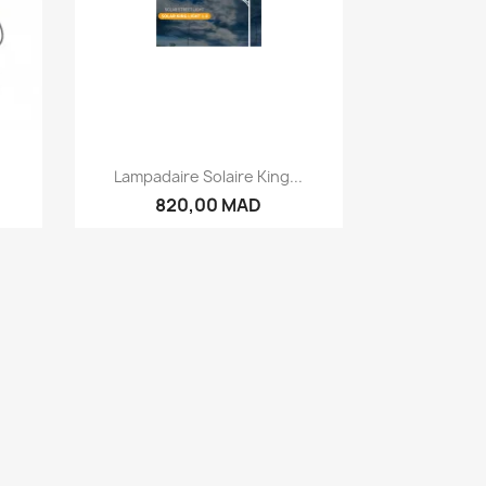
Aperçu rapide

Lampadaire Solaire King...
820,00 MAD