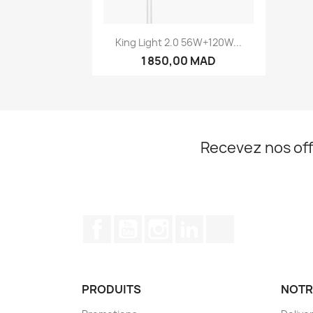
Aperçu rapide

King Light 2.0 56W+120W...
1 850,00 MAD
Recevez nos off
Facebook
YouTube
Instagram
LinkedIn
TikTok
PRODUITS
NOTR