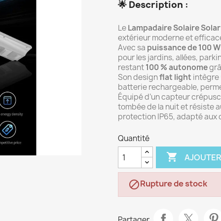
🌟
Description :
Le
Lampadaire Solaire Solar 
extérieur moderne et efficac
Avec sa
puissance de 100 W
pour les jardins, allées, park
restant
100 % autonome
grâ
Son design
flat light
intègre 
batterie rechargeable, perm
Équipé d’un capteur crépuscu
tombée de la nuit et résiste 
protection IP65, adapté aux 
Quantité

AJOUTER
Rupture de stock

Partager