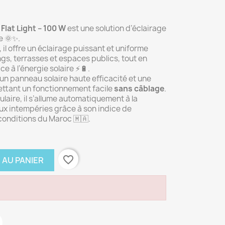
Flat Light – 100 W
est une solution d’éclairage
e 🌞✨.
, il offre un éclairage puissant et uniforme
ings, terrasses et espaces publics, tout en
ce à l’énergie solaire ⚡🔋.
un panneau solaire haute efficacité et une
ettant un fonctionnement facile
sans câblage
.
laire, il s’allume automatiquement à la
aux intempéries grâce à son indice de
conditions du Maroc 🇲🇦.
favorite_border
 AU PANIER