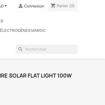
shopping_cart


Panier
(0)
AD
Connexion
ES
 ÉLECTROGÈNES MAROC
search
RE SOLAR FLAT LIGHT 100W