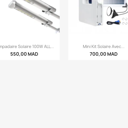
Aperçu rapide
Aperçu rapide


mpadaire Solaire 100W ALL...
Mini Kit Solaire Avec...
550,00 MAD
700,00 MAD